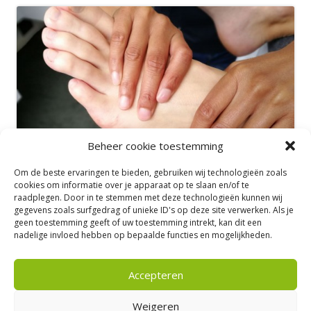
Beheer cookie toestemming
Om de beste ervaringen te bieden, gebruiken wij technologieën zoals
cookies om informatie over je apparaat op te slaan en/of te
raadplegen. Door in te stemmen met deze technologieën kunnen wij
gegevens zoals surfgedrag of unieke ID's op deze site verwerken. Als je
geen toestemming geeft of uw toestemming intrekt, kan dit een
nadelige invloed hebben op bepaalde functies en mogelijkheden.
Accepteren
Meerkoetweg 50 – 8446 JZ Heerenveen |
Tel: 06-53194824 |
E-mail:
info@massagepraktijkshanika.nl
| Privacyverklaring
Weigeren