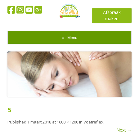
Afspraak
maken
Menu
Skip
to
content
5
Published
1 maart 2018
at
1600 × 1200
in
Voetreflex
.
Next →