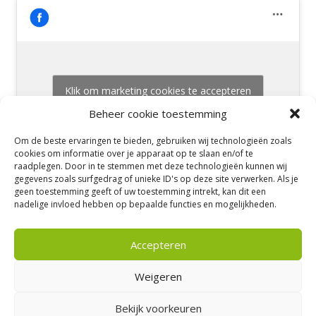
Klik om marketing cookies te accepteren
en deze inhoud in te schakelen
Beheer cookie toestemming
Om de beste ervaringen te bieden, gebruiken wij technologieën zoals
cookies om informatie over je apparaat op te slaan en/of te
raadplegen. Door in te stemmen met deze technologieën kunnen wij
gegevens zoals surfgedrag of unieke ID's op deze site verwerken. Als je
geen toestemming geeft of uw toestemming intrekt, kan dit een
nadelige invloed hebben op bepaalde functies en mogelijkheden.
Accepteren
Meerkoetweg 50 – 8446 JZ Heerenveen |
Tel: 06-53194824 |
E-mail:
info@massagepraktijkshanika.nl
| Privacyverklaring
Weigeren
Bekijk voorkeuren