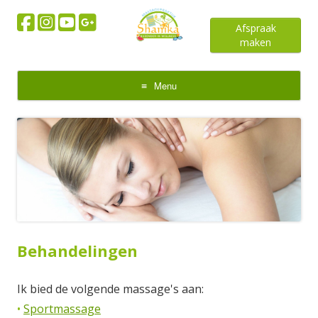
Afspraak
maken
Menu
Skip
to
content
Behandelingen
Ik bied de volgende massage's aan:
•
Sportmassage