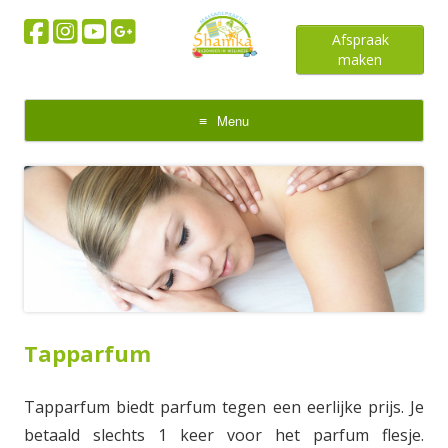
Afspraak
maken
Menu
Skip
to
content
Tapparfum
Tapparfum biedt parfum tegen een eerlijke prijs. Je
betaald slechts 1 keer voor het parfum flesje.