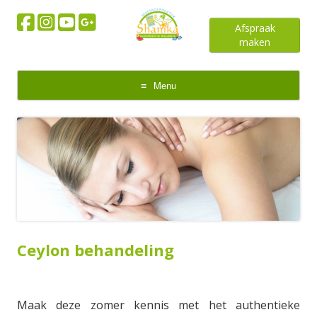
Afspraak
maken
Menu
Skip
to
content
Ceylon behandeling
Maak deze zomer kennis met het authentieke