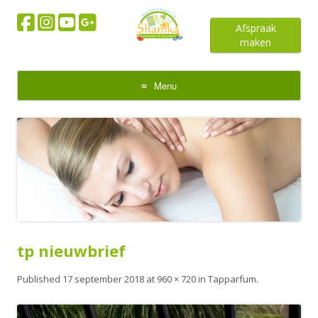
Afspraak
maken
Menu
Skip
to
content
tp nieuwbrief
Published
17 september 2018
at
960 × 720
in
Tapparfum
.