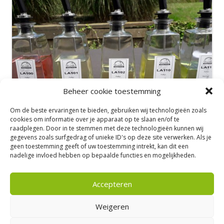
Beheer cookie toestemming
Om de beste ervaringen te bieden, gebruiken wij technologieën zoals
cookies om informatie over je apparaat op te slaan en/of te
raadplegen. Door in te stemmen met deze technologieën kunnen wij
gegevens zoals surfgedrag of unieke ID's op deze site verwerken. Als je
geen toestemming geeft of uw toestemming intrekt, kan dit een
nadelige invloed hebben op bepaalde functies en mogelijkheden.
Accepteren
Meerkoetweg 50 – 8446 JZ Heerenveen |
Tel: 06-53194824 |
E-mail:
info@massagepraktijkshanika.nl
| Privacyverklaring
Weigeren