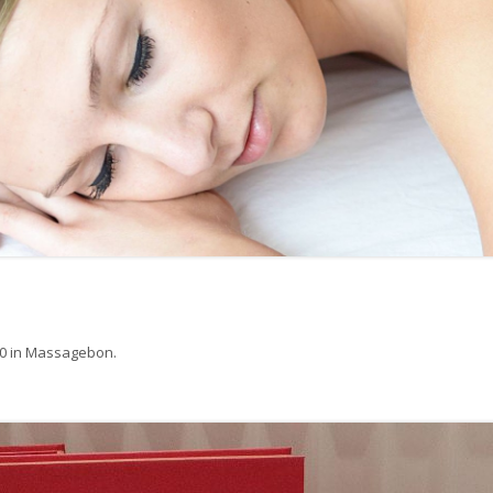
0
in
Massagebon
.