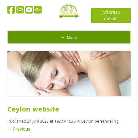
Afspraak
maken
Menu
Skip
to
content
Ceylon website
Published
24 juni 2023
at
1920 × 1536
in
Ceylon behandeling
.
← Previous