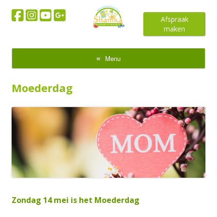
Afspraak
maken
Menu
Skip
to
Moederdag
content
Zondag 14 mei is het Moederdag