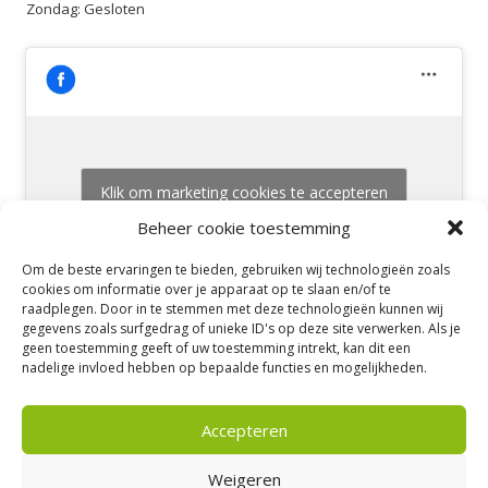
Zondag: Gesloten
Klik om marketing cookies te accepteren
en deze inhoud in te schakelen
Beheer cookie toestemming
Om de beste ervaringen te bieden, gebruiken wij technologieën zoals
cookies om informatie over je apparaat op te slaan en/of te
raadplegen. Door in te stemmen met deze technologieën kunnen wij
gegevens zoals surfgedrag of unieke ID's op deze site verwerken. Als je
geen toestemming geeft of uw toestemming intrekt, kan dit een
nadelige invloed hebben op bepaalde functies en mogelijkheden.
Accepteren
Meerkoetweg 50 – 8446 JZ Heerenveen |
Tel: 06-53194824 |
E-mail:
info@massagepraktijkshanika.nl
| Privacyverklaring
Weigeren