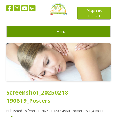
Afspraak
maken
Menu
Skip
to
content
Screenshot_20250218-
190619_Posters
Published
18 februari 2025
at
720 × 496
in
Zomerarrangement
.