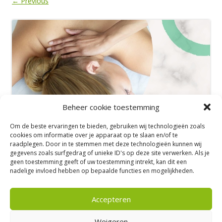
← Previous
Beheer cookie toestemming
Om de beste ervaringen te bieden, gebruiken wij technologieën zoals
cookies om informatie over je apparaat op te slaan en/of te
raadplegen. Door in te stemmen met deze technologieën kunnen wij
gegevens zoals surfgedrag of unieke ID's op deze site verwerken. Als je
geen toestemming geeft of uw toestemming intrekt, kan dit een
nadelige invloed hebben op bepaalde functies en mogelijkheden.
Accepteren
Meerkoetweg 50 – 8446 JZ Heerenveen |
Tel: 06-53194824 |
E-mail:
info@massagepraktijkshanika.nl
| Privacyverklaring
Weigeren