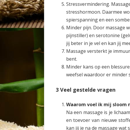
Stressvermindering. Massag
stresshormoon. Daarmee word
spierspanning en een somber
Minder pijn. Door massage w
pijnstiller) en serotonine (g
jij beter in je vel en kan jij 
Massage versterkt je immuun
bent.
Minder kans op een blessure.
weefsel waardoor er minder s
3 Veel gestelde vragen
Waarom voel ik mij sloom 
Na een massage is je lichaam
en toevoer van nieuwe stoffe
kan jij je na de massage wat