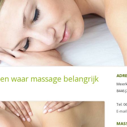
ADR
en waar massage belangrijk
Meerk
8446 
Tel: 0
E-mai
MAS