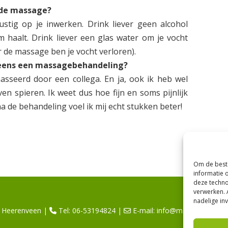
 de massage?
stig op je inwerken. Drink liever geen alcohol
am haalt. Drink liever een glas water om je vocht
r de massage ben je vocht verloren).
l eens een massagebehandeling?
asseerd door een collega. En ja, ook ik heb wel
en spieren. Ik weet dus hoe fijn en soms pijnlijk
a de behandeling voel ik mij echt stukken beter!
Om de beste
informatie 
deze techno
verwerken. 
nadelige in
 Heerenveen |
Tel: 06-53194824 |
E-mail:
info@massagepraktijk