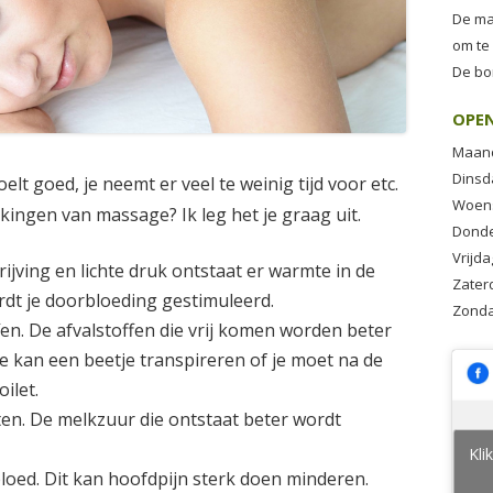
De ma
om te
De bo
OPE
Maand
Dinsda
lt goed, je neemt er veel te weinig tijd voor etc.
Woens
kingen van massage? Ik leg het je graag uit.
Donder
Vrijda
jving en lichte druk ontstaat er warmte in de
Zater
rdt je doorbloeding gestimuleerd.
Zonda
fen. De afvalstoffen die vrij komen worden beter
e kan een beetje transpireren of je moet na de
ilet.
ten. De melkzuur die ontstaat beter wordt
Kli
bloed. Dit kan hoofdpijn sterk doen minderen.