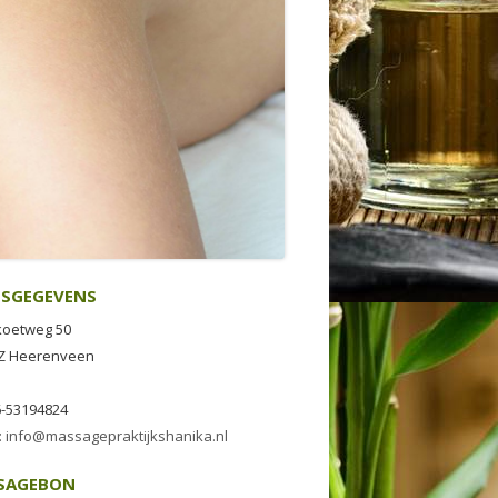
AVG
ESGEGEVENS
oetweg 50
JZ Heerenveen
6-53194824
l: info@massagepraktijkshanika.nl
SAGEBON